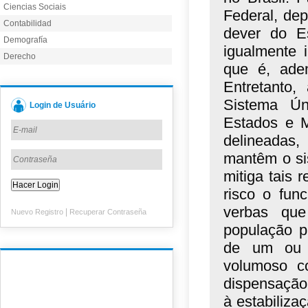
Ciencias Sociais
Federal, de
Contabilidad
dever do E
Demografía
igualmente 
Derecho
que é, adem
Entretanto,
Sistema Ún
Login de Usuário
Estados e M
delineadas,
mantêm o si
mitiga tais 
risco o fun
verbas que
|
Nuevo Registro
Recuperar Contraseña
população p
de um ou a
volumoso co
dispensação
à estabiliza