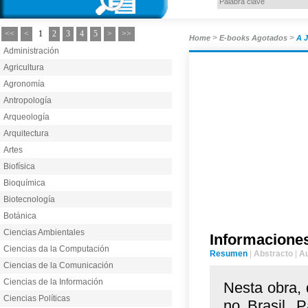
<<
<
1
2
3
4
5
>
>>
>
>
Home
E-books Agotados
A 
Administración
Agricultura
Agronomía
Antropología
Arqueología
Arquitectura
Artes
Biofísica
Bioquímica
Biotecnología
Botánica
Ciencias Ambientales
Informacione
Ciencias da la Computación
Resumen
|
Abstracto
|
A
Ciencias de la Comunicación
Ciencias de la Información
Nesta obra, 
Ciencias Políticas
no Brasil. P