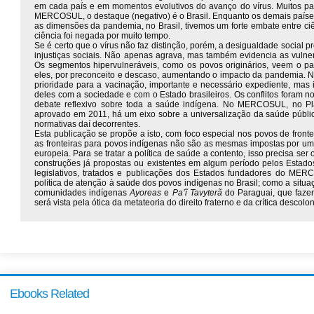
em cada país e em momentos evolutivos do avanço do vírus. Muitos pa
MERCOSUL, o destaque (negativo) é o Brasil. Enquanto os demais país
as dimensões da pandemia, no Brasil, tivemos um forte embate entre ciên
ciência foi negada por muito tempo.
Se é certo que o vírus não faz distinção, porém, a desigualdade social
injustiças sociais. Não apenas agrava, mas também evidencia as vulnera
Os segmentos hipervulneráveis, como os povos originários, veem o pa
eles, por preconceito e descaso, aumentando o impacto da pandemia. N
prioridade para a vacinação, importante e necessário expediente, mas i
deles com a sociedade e com o Estado brasileiros. Os conflitos foram n
debate reflexivo sobre toda a saúde indígena. No MERCOSUL, no Pla
aprovado em 2011, há um eixo sobre a universalização da saúde públi
normativas daí decorrentes.
Esta publicação se propõe a isto, com foco especial nos povos de front
as fronteiras para povos indígenas não são as mesmas impostas por uma 
europeia. Para se tratar a política de saúde a contento, isso precisa se
construções já propostas ou existentes em algum período pelos Estado
legislativos, tratados e publicações dos Estados fundadores do ME
política de atenção à saúde dos povos indígenas no Brasil; como a situ
comunidades indígenas
Ayoreas
e
Pa’ĩ Tavyterã
do Paraguai, que faze
será vista pela ótica da metateoria do direito fraterno e da crítica descolon
Ebooks Related