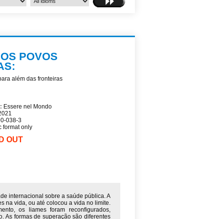
DOS POVOS
AS:
ra além das fronteiras
e:
Essere nel Mondo
2021
0-038-3
c format only
D OUT
de internacional sobre a saúde pública. A
 na vida, ou até colocou a vida no limite.
to, os liames foram reconfigurados,
o. As formas de superação são diferentes