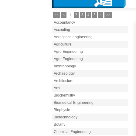
<<
<
1
2
3
4
5
>
>>
Accountancy
Accouting
Aerospace engineering
Agriculture
Agro Engineering
Agro Engineering
Anthropology
Archaeology
Architecture
Arts
Biochemistry
Biomedical Engineering
Biophysic
Biotechnology
Botany
Chemical Engineering