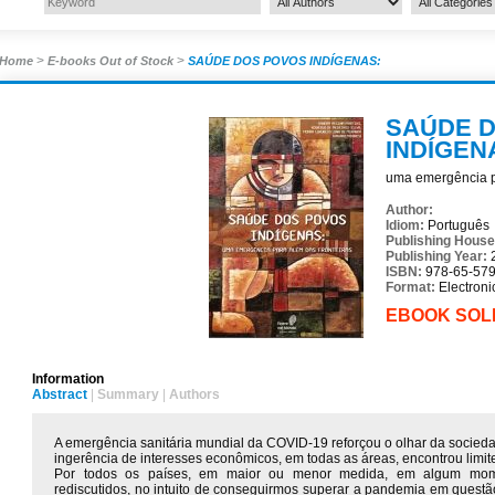
>
>
Home
E-books Out of Stock
SAÚDE DOS POVOS INDÍGENAS:
SAÚDE 
INDÍGEN
uma emergência pa
Author:
Idiom:
Português
Publishing Hous
Publishing Year:
ISBN:
978-65-579
Format:
Electroni
EBOOK SOL
Information
Abstract
|
Summary
|
Authors
A emergência sanitária mundial da COVID-19 reforçou o olhar da socieda
ingerência de interesses econômicos, em todas as áreas, encontrou limites
Por todos os países, em maior ou menor medida, em algum momen
rediscutidos, no intuito de conseguirmos superar a pandemia em questã