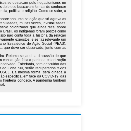
íses se destacam pelo negacionismo: no
es do bloco buscavam formas de conhecer
cia, política e religião. Como se sabe, a
 proporciona uma seleção que só agrava as
bilidades, muitas vezes, invisibilizadas.
ssivo colonizador que ainda recai sobre
o Brasil, os indígenas foram postos como
sso não conta toda a história da relação
ovamente expostos, e se faz relevante um
no Estratégico de Ação Social (PEAS),
ca que deve ser observado, junto com as
eira. Retoma-se, aqui, a discussão de que
construção feita a partir da colonização
r observado. Entretanto, sem descuidar das
s do Cone Sul, serão recuperados textos
RCOSUL. Da mesma forma, será olhada a
ação específica, em face da COVID-19, das
m fronteira conosco. A pandemia também
ial.