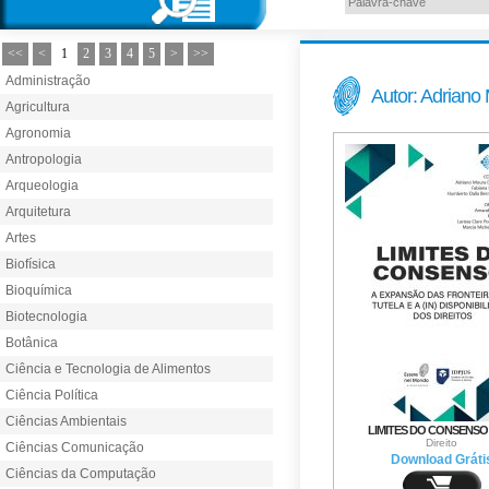
<<
<
1
2
3
4
5
>
>>
Administração
Autor: Adriano
Agricultura
Agronomia
Antropologia
Arqueologia
Arquitetura
Artes
Biofísica
Bioquímica
Biotecnologia
Botânica
Ciência e Tecnologia de Alimentos
Ciência Política
Ciências Ambientais
LIMITES DO CONSENSO /
Direito
Ciências Comunicação
Download Gráti
Ciências da Computação