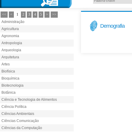
<<
<
1
2
3
4
5
>
>>
Administração
Demografia
Agricultura
Agronomia
Antropologia
Arqueologia
Arquitetura
Artes
Biofísica
Bioquímica
Biotecnologia
Botânica
Ciência e Tecnologia de Alimentos
Ciência Política
Ciências Ambientais
Ciências Comunicação
Ciências da Computação