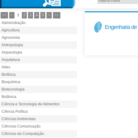
<<
<
1
2
3
4
5
>
>>
Administração
Engenharia de
Agricultura
Agronomia
Antropologia
Arqueologia
Arquitetura
Artes
Biofísica
Bioquímica
Biotecnologia
Botânica
Ciência e Tecnologia de Alimentos
Ciência Política
Ciências Ambientais
Ciências Comunicação
Ciências da Computação