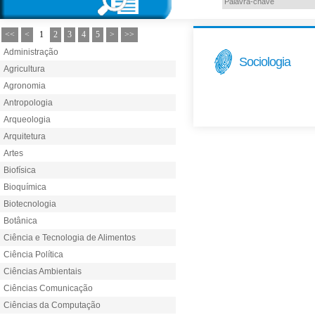
<<
<
1
2
3
4
5
>
>>
Administração
Sociologia
Agricultura
Agronomia
Antropologia
Arqueologia
Arquitetura
Artes
Biofísica
Bioquímica
Biotecnologia
Botânica
Ciência e Tecnologia de Alimentos
Ciência Política
Ciências Ambientais
Ciências Comunicação
Ciências da Computação