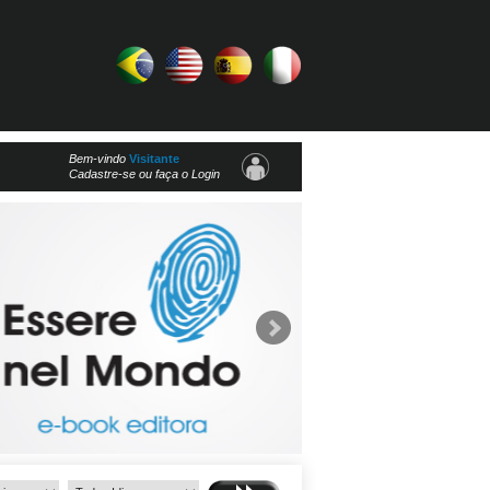
Bem-vindo
Visitante
Cadastre-se ou faça o Login