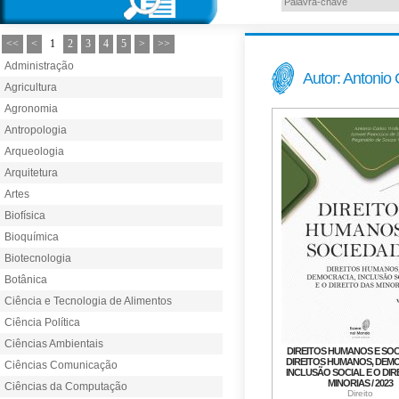
<<
<
1
2
3
4
5
>
>>
Administração
Autor: Antonio
Agricultura
Agronomia
Antropologia
Arqueologia
Arquitetura
Artes
Biofísica
Bioquímica
Biotecnologia
Botânica
Ciência e Tecnologia de Alimentos
Ciência Política
Ciências Ambientais
DIREITOS HUMANOS E SOC
DIREITOS HUMANOS, DEM
Ciências Comunicação
INCLUSÃO SOCIAL E O DIR
MINORIAS / 2023
Ciências da Computação
Direito