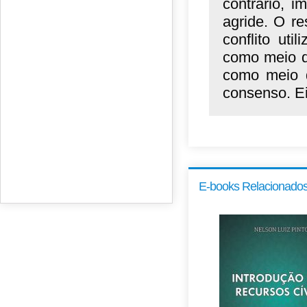
contrário, 
agride. O r
conflito ut
como meio de
como meio d
consenso. Ei
E-books Relacionado