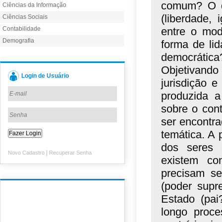
comum? O qu
Ciências da Informação
(liberdade,
Ciências Sociais
Contabilidade
entre o mod
Demografia
forma de li
democrática
Objetivando d
Login de Usuário
jurisdição 
produzida a
sobre o con
ser encontra
temática. A 
dos seres 
|
Novo Cadastro
Recuperar Senha
existem con
precisam se
(poder supre
Estado (pai
longo proce