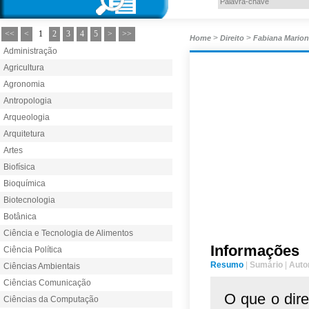
<<
<
1
2
3
4
5
>
>>
>
>
Home
Direito
Fabiana Marion
Administração
Agricultura
Agronomia
Antropologia
Arqueologia
Arquitetura
Artes
Biofísica
Bioquímica
Biotecnologia
Botânica
Ciência e Tecnologia de Alimentos
Informações
Ciência Política
Resumo
|
Sumário
|
Auto
Ciências Ambientais
Ciências Comunicação
O que o dire
Ciências da Computação