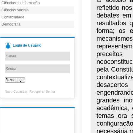
Ciências da Informação
refletido no
Ciências Sociais
debates em t
Contabilidade
resultados 
Demografia
forma; os e
mecanismos 
representam
Login de Usuário
preceit
neoconstitu
pela Consti
contextual
desacerto
engendrando
|
Novo Cadastro
Recuperar Senha
grandes ino
acadêmica, 
temas ora 
configuraçã
necessária 