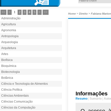
<<
<
1
2
3
4
5
>
>>
>
>
Home
Direito
Fabiana Marion
Administração
Agricultura
Agronomia
Antropologia
Arqueologia
Arquitetura
Artes
Biofísica
Bioquímica
Biotecnologia
Botânica
Ciência e Tecnologia de Alimentos
Ciência Política
Informações
Ciências Ambientais
Resumo
|
Sumário
|
Auto
Ciências Comunicação
Ciências da Computação
O acesso à 