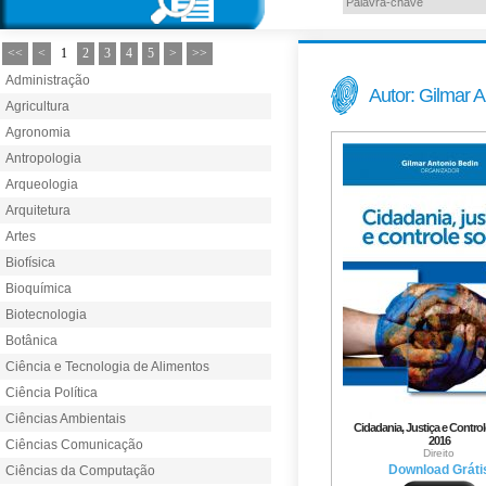
<<
<
1
2
3
4
5
>
>>
Administração
Autor: Gilmar 
Agricultura
Agronomia
Antropologia
Arqueologia
Arquitetura
Artes
Biofísica
Bioquímica
Biotecnologia
Botânica
Ciência e Tecnologia de Alimentos
Ciência Política
Ciências Ambientais
Cidadania, Justiça e Controle
2016
Ciências Comunicação
Direito
Download Gráti
Ciências da Computação