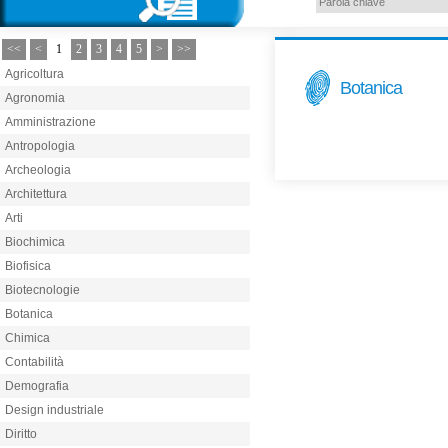
<<
<
1
2
3
4
5
>
>>
Agricoltura
Botanica
Agronomia
Amministrazione
Antropologia
Archeologia
Architettura
Arti
Biochimica
Biofisica
Biotecnologie
Botanica
Chimica
Contabilità
Demografia
Design industriale
Diritto