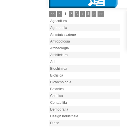
<<
<
1
2
3
4
5
>
>>
Agricoltura
Agronomia
Amministrazione
Antropologia
Archeologia
Architettura
Arti
Biochimica
Biofisica
Biotecnologie
Botanica
Chimica
Contabilità
Demografia
Design industriale
Diritto