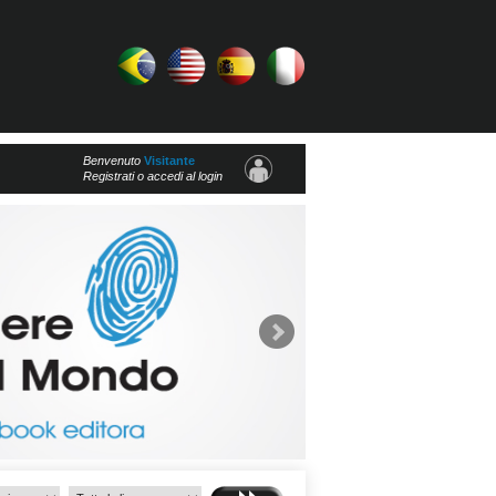
Benvenuto
Visitante
Registrati o accedi al login