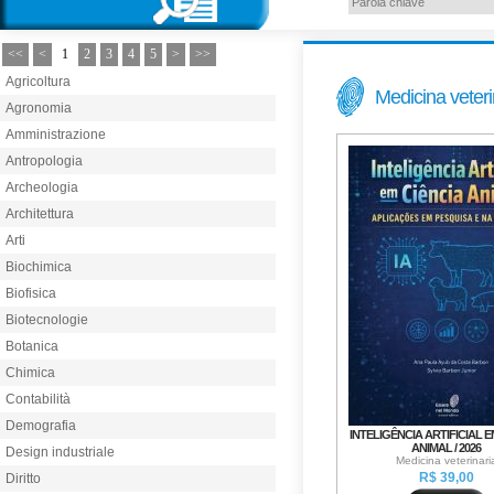
<<
<
1
2
3
4
5
>
>>
Agricoltura
Medicina veteri
Agronomia
Amministrazione
Antropologia
Archeologia
Architettura
Arti
Biochimica
Biofisica
Biotecnologie
Botanica
Chimica
Contabilità
Demografia
INTELIGÊNCIA ARTIFICIAL E
ANIMAL / 2026
Design industriale
Medicina veterinari
R$ 39,00
Diritto