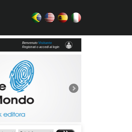
Benvenuto
Visitante
Registrati o accedi al login