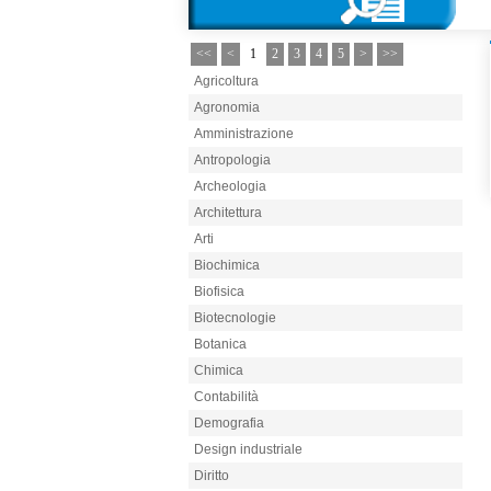
<<
<
1
2
3
4
5
>
>>
Agricoltura
Agronomia
Amministrazione
Antropologia
Archeologia
Architettura
Arti
Biochimica
Biofisica
Biotecnologie
Botanica
Chimica
Contabilità
Demografia
Design industriale
Diritto