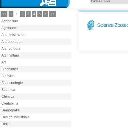
<<
<
1
2
3
4
5
>
>>
Agricoltura
Scienze Zoote
Agronomia
Amministrazione
Antropologia
Archeologia
Architettura
Arti
Biochimica
Biofisica
Biotecnologie
Botanica
Chimica
Contabilità
Demografia
Design industriale
Diritto