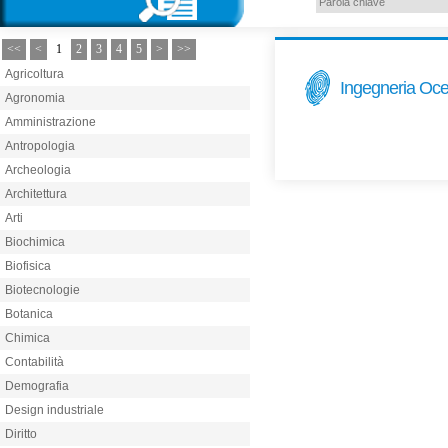
<<
<
1
2
3
4
5
>
>>
Agricoltura
Ingegneria Oc
Agronomia
Amministrazione
Antropologia
Archeologia
Architettura
Arti
Biochimica
Biofisica
Biotecnologie
Botanica
Chimica
Contabilità
Demografia
Design industriale
Diritto