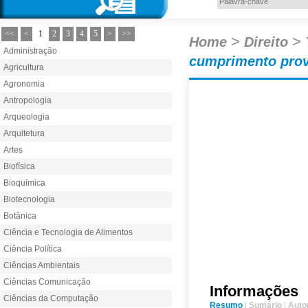
<<
<
1
2
3
4
5
>
>>
>
>
Home
Direito
Administração
cumprimento provi
Agricultura
Agronomia
Antropologia
Arqueologia
Arquitetura
Artes
Biofísica
Bioquímica
Biotecnologia
Botânica
Ciência e Tecnologia de Alimentos
Ciência Política
Ciências Ambientais
Ciências Comunicação
Informações
Ciências da Computação
Resumo
|
Sumário
|
Auto