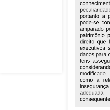
conhecimen
peculiaridad
portanto a p
pode-se conc
amparado pel
patrimônio 
direito que
executivos 
danos para 
tens assegu
consideran
modificado.
como a rel
inseguranç
adequada
consequentem