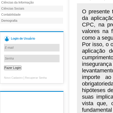
Ciências da Informação
Ciências Sociais
O presente 
Contabilidade
da aplicaçã
Demografia
CPC, na pr
valores na 
como a segur
Login de Usuário
Por isso, o 
aplicação d
cumpriment
insegurança
levantamento
importe ao
|
Novo Cadastro
Recuperar Senha
obrigatoried
hipóteses de
suas implic
vista que,
fundamental 