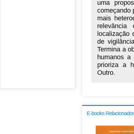
uma propost
começando po
mais heter
relevância 
localização
de vigilânc
Termina a ob
humanos a p
prioriza a 
Outro.
E-books Relacionado