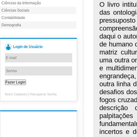
O livro int
Ciências da Informação
Ciências Sociais
das ontolog
Contabilidade
pressuposto
Demografia
compreensão
daqui o auto
de humano q
Login de Usuário
matriz cult
uma outra on
e multidime
engrandeça
outra linha 
desafios do
|
Novo Cadastro
Recuperar Senha
fogos cruzad
descrição 
palpitaçõ
fundamenta
incertos e 