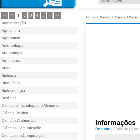
<<
<
1
2
3
4
5
>
>>
>
>
Home
Direito
Carlos Alberto 
Administração
Agricultura
Agronomia
Antropologia
Arqueologia
Arquitetura
Artes
Biofísica
Bioquímica
Biotecnologia
Botânica
Ciência e Tecnologia de Alimentos
Ciência Política
Ciências Ambientais
Informações
Ciências Comunicação
Resumo
|
Sumário
|
Auto
Ciências da Computação